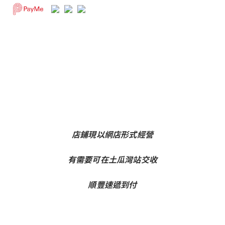
店鋪現以網店形式經營
有需要可在土瓜灣站交收
順豐速遞到付