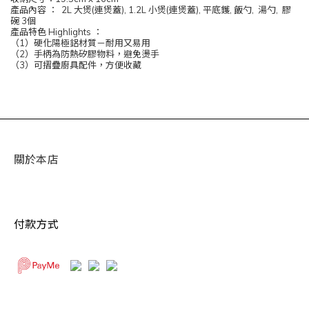
產品內容 ： 2L 大煲(連煲蓋), 1.2L 小煲(連煲蓋), 平底鑊, 飯勺, 湯勺, 膠
碗 3個
產品特色 Highlights ：
（1）硬化陽極鋁材質－耐用又易用
（2）手柄為防熱矽膠物料，避免燙手
（3）可摺疊廚具配件，方便收藏
關於本店
付款方式