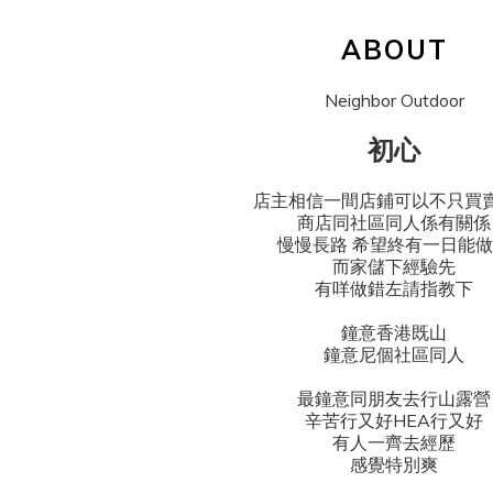
ABOUT
Neighbor Outdoor
初心
店主相信一間店鋪可以不只買
商店同社區同人係有關係
慢慢長路 希望終有一日能
而家儲下經驗先
有咩做錯左請指教下
鐘意香港既山
鐘意尼個社區同人
最鐘意同朋友去行山露營
辛苦行又好HEA行又好
有人一齊去經歷
感覺特別爽