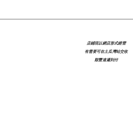
店鋪現以網店形式經營
有需要可在土瓜灣站交收
順豐速遞到付