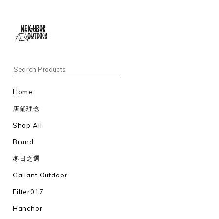
Home
店鋪理念
Shop All
Brand
冬日之選
Gallant Outdoor
Filter017
Hanchor