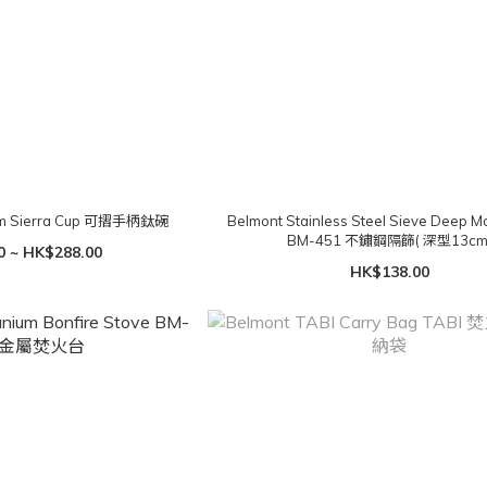
nt Titanium Sierra Cup 可摺手柄鈦碗
Belmont Stainless Steel Sieve Deep 
BM-451 不鏽鋼隔篩( 深型13cm
0 ~ HK$288.00
HK$138.00