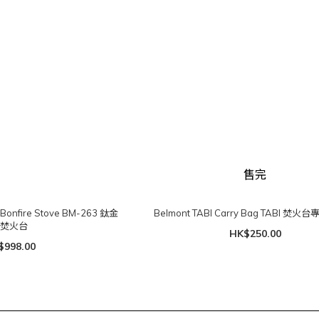
售完
m Bonfire Stove BM-263 鈦金
Belmont TABI Carry Bag TABI 焚
屬焚火台
HK$250.00
$998.00