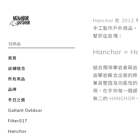
Hanchor 在 2
手工製作戶外用品。
緊抓住岩塊；
Hanchor = H
首頁
結合兩項攀岩者與岩
店鋪理念
由攀岩概念出發的原
所有商品
兼具堅固及功能性的
品牌
用，在乎你每一個感
無二的 HANCHOR
冬日之選
Gallant Outdoor
Filter017
Hanchor