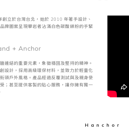
012 年創立於台灣台北，始於 2010 年著手設計、
品牌圖案呈現攀岩者沾滿白色碳酸鎂粉的手緊
and + Anchor
牆連結的重要元素，象徵穩固及堅持的精神。
創設計，採用高級環保材料，並致力於輕量化
街頭戶外風格。產品經過反覆測試與及親身使
受；甚至提供客製的貼心服務，讓你擁有獨一
。
Hanchor