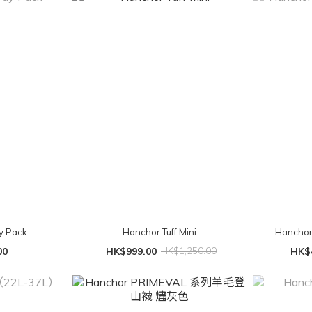
y Pack
Hanchor Tuff Mini
Hancho
00
HK$999.00
HK$1,250.00
HK$