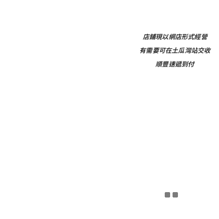
店鋪現以網店形式經營
有需要可在土瓜灣站交收
順豐速遞到付