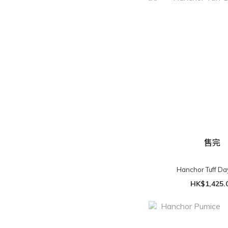
售完
Hanchor Tuff Da
HK$1,425.