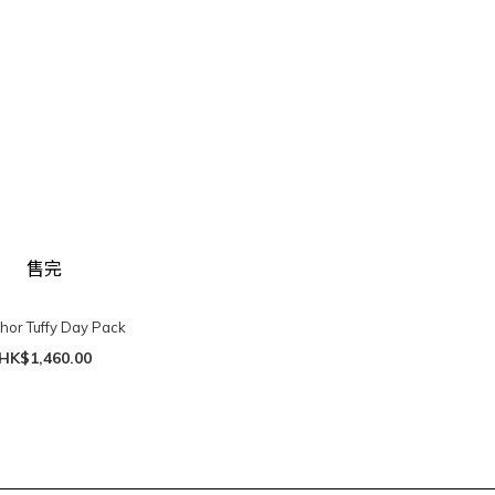
售完
hor Tuffy Day Pack
HK$1,460.00