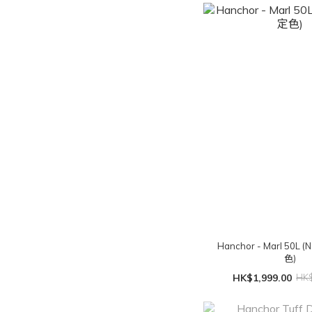
Hanchor - Marl 50L 
色)
HK$1,999.00
HK$