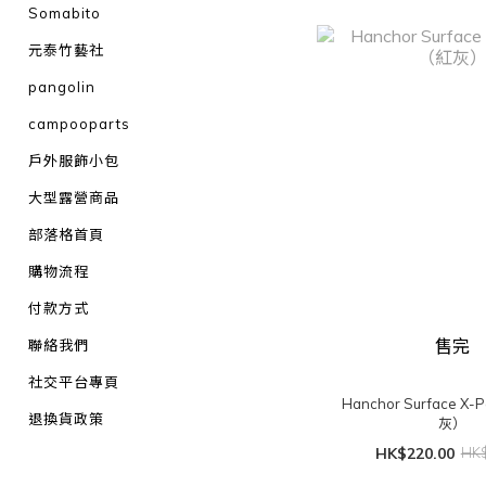
Somabito
元泰竹藝社
pangolin
campooparts
戶外服飾小包
大型露營商品
部落格首頁
購物流程
付款方式
售完
聯絡我們
社交平台專頁
Hanchor Surface X-Pac Ba
退換貨政策
灰）
HK$220.00
HK$