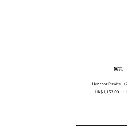
售完
Hanchor Pumice （
HK$1,153.00
HK$