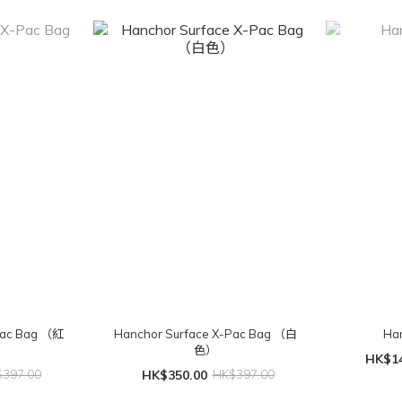
g （紅
Hanchor Surface X-Pac Bag （白
Ha
色）
HK$14
397.00
HK$350.00
HK$397.00