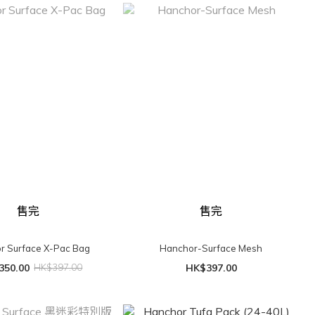
售完
售完
Hanchor Surface X-Pac Bag
Hanchor-Surface Mesh
350.00
HK$397.00
HK$397.00