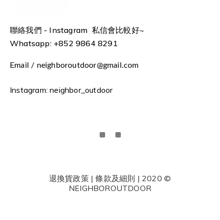
聯絡我們 -
Instagram 私信會比較好~
Whatsapp: +852 9864 8291
Email / neighboroutdoor@gmail.com
Instagram: neighbor_outdoor
退換貨政策 | 條款及細則 | 2020 ©
NEIGHBOROUTDOOR