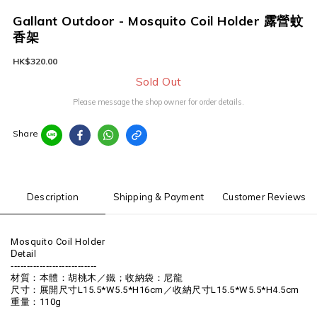
Gallant Outdoor - Mosquito Coil Holder 露營蚊
香架
HK$320.00
Sold Out
Please message the shop owner for order details.
Share
Description
Shipping & Payment
Customer Reviews
Mosquito Coil Holder 
Detail
---------------------------
材質：本體：胡桃木／鐵；收納袋：尼龍
尺寸：展開尺寸L15.5*W5.5*H16cm／收納尺寸L15.5*W5.5*H4.5cm
重量：110g