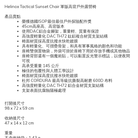
Helinox Tactical Sunset Chair 軍版高背戶外露營椅
產品賣點
榮獲德國ISOP最佳最佳戶外探險配件獎
45cm高座高、高背版本
使用DAC鋁合金腳架，重量輕、質量有保證
高強度輕量化 DAC TH72 鈦鋁複合材質支架結構
椅面材質採高度抗撥水快乾鍍膜
具有輕量化、可摺疊骨架，和具有軍事風格的顏色和功能
座椅雙側置物袋，外袋可掛於座椅下用於存放手機或其他物品
座椅背部還有一個魔術貼，可以黏置反光警示標誌，以便夜間
可視
高承受重量 145 公斤
極佳的包覆性與人體工學設計
椅面材質採高度抗撥水快乾鍍膜
杜邦 CORDURA 最高等級抗撕裂高耐磨 600D 布料
高強度輕量化 DAC TH72 鋁合金材質支架結構
支架表面抗腐蝕陽極處理
打開後尺寸
98 x 72 x 59 cm
收納後尺寸
47 x 14 x 12 cm
重量
不含收納袋：1.43 g