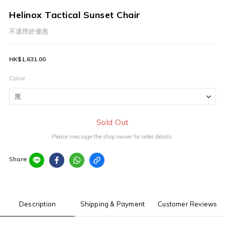
Helinox Tactical Sunset Chair
不適用於優惠
HK$1,631.00
Color
Sold Out
Please message the shop owner for order details.
Share
Description
Shipping & Payment
Customer Reviews