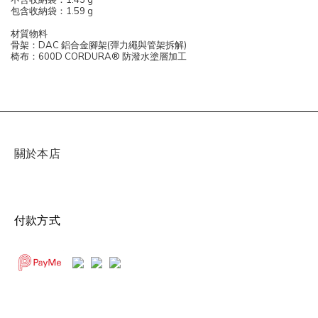
包含收納袋：1.59 g
材質物料
骨架：DAC 鋁合金腳架(彈力繩與管架拆解)
椅布：600D CORDURA® 防潑水塗層加工
關於本店
付款方式