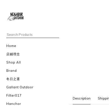
Home
店鋪理念
Shop All
Brand
冬日之選
Gallant Outdoor
Filter017
Description
Shippi
Hanchor