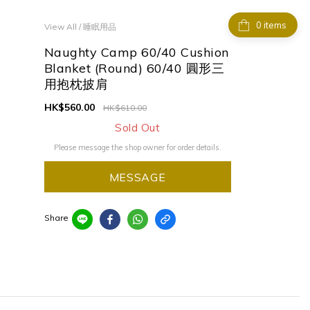
items
View All
/
睡眠用品
Naughty Camp 60/40 Cushion
Blanket (Round) 60/40 圓形三
用抱枕披肩
HK$560.00
HK$610.00
Sold Out
Please message the shop owner for order details.
MESSAGE
Share