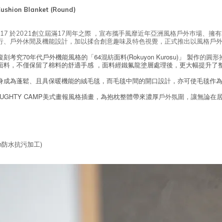
ushion Blanket (Round)
er017 於2021創立屆滿17周年之際 ，宣布攜手風靡近年亞洲風格戶外巿場、擁有相當
、戶外休閒及機能設計，加以揉合創意趣味及特色視覺，正式推出以風格戶外為主
發、復刻考究70年代戶外機能風格的「64混紡面料(Rokuyon Kurosu)」 製作
的圓形
面料，不僅保留了棉料的舒適手感 ，面料經鐵氟龍塗層處理後，更大幅提升了
身成為蓬鬆、且具保暖機能的絨毛毯，而毛毯中間的開口設計，亦可使毛毯作
UGHTY CAMP美式畫報風格插畫，為抱枕整體帶來濃厚
讓無論在居
戶外氛圍，
lon防水抗污加工)