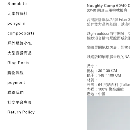
Somabito
Naughty Camp 60/40 C
60/40 圓形三用抱枕披肩
元泰竹藝社
台灣設計單位/品牌 Filt
pangolin
延伸雙方品牌基因，以流行
以grn outdoor自行開
campooparts
棉紗混合横向尼龍而成的
戶外服飾小包
翻轉展開抱枕內裏，即搖
大型露營商品
以網版印刷細膩呈現的NA
Blog Posts
尺寸：
抱枕：39 * 39 CM
購物流程
毯子：148 * 109 CM
材質：
payment
外層：64 混紡面料 (Tef
內裡：100% 聚酯纖維
聯絡我們
產地：中國
社交平台專頁
Return Policy