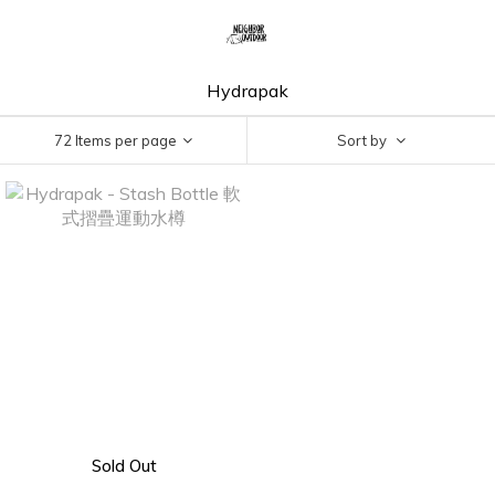
Hydrapak
72 Items per page
Sort by
Sold Out