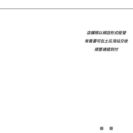
店鋪現以網店形式經營
有需要可在土瓜灣站交收
順豐速遞到付