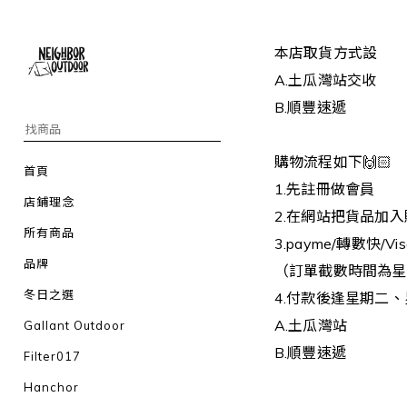
本店取貨方式設
A.土瓜灣站交收
B.順豐速遞
購物流程如下🙌🏻
首頁
1.先註冊做會員
店鋪理念
2.在網站把貨品加
所有商品
3.payme/轉數快/Vis
品牌
（訂單截數時間為星
冬日之選
4.付款後逢星期二
A.土瓜灣
站
Gallant Outdoor
B.順豐速遞
Filter017
Hanchor