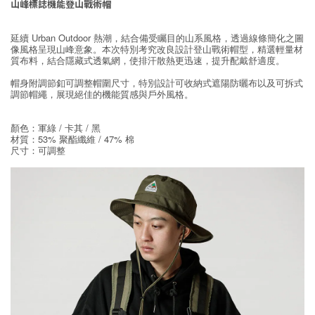
山峰標誌機能登山戰術帽
延續 Urban Outdoor 熱潮，結合備受矚目的山系風格，透過線條簡化之圖
像風格呈現山峰意象。本次特別考究改良設計登山戰術帽型，精選輕量材
質布料，結合隱藏式透氣網，使排汗散熱更迅速，提升配戴舒適度。
帽身附調節釦可調整帽圍尺寸，特別設計可收納式遮陽防曬布以及可拆式
調節帽繩，展現絕佳的機能質感與戶外風格。
顏色：軍綠 / 卡其 / 黑
材質：53% 聚酯纖維 / 47% 棉
尺寸：可調整