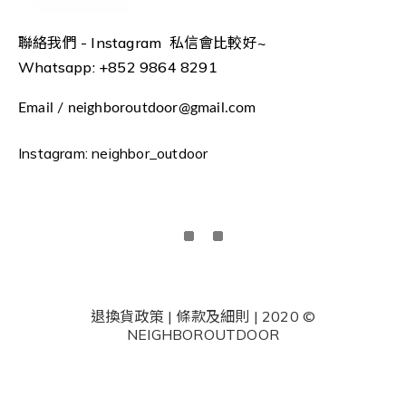
聯絡我們 -
Instagram 私信會比較好~
Whatsapp: +852 9864 8291
Email / neighboroutdoor@gmail.com
Instagram: neighbor_outdoor
退換貨政策 | 條款及細則 | 2020 ©
NEIGHBOROUTDOOR