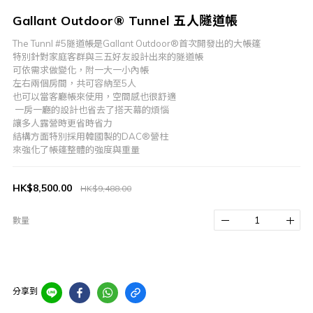
Gallant Outdoor® Tunnel 五人隧道帳
The Tunnl #5隧道帳是Gallant Outdoor®首次開發出的大帳篷
特別針對家庭客群與三五好友設計出來的隧道帳
可依需求做變化，附一大一小內帳
左右兩個房間，共可容納至5人
也可以當客廳帳來使用，空間感也很舒適
 一房一廳的設計也省去了搭天幕的煩惱
讓多人露營時更省時省力
結構方面特別採用韓國製的DAC®營柱
來強化了帳篷整體的強度與重量
HK$8,500.00
HK$9,488.00
數量
分享到