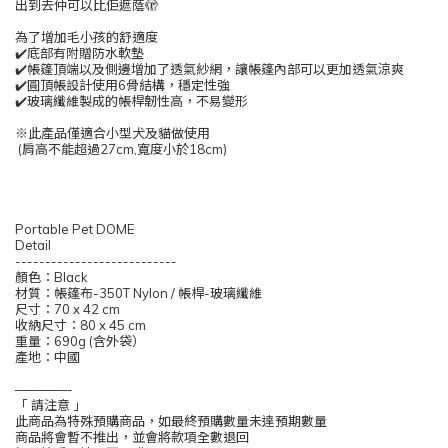
出到去仲可以比佢遮蔭🫣
為了增加毛小孩的舒適度
✔️底部有附贈防水軟墊
✔️帳篷頂端以及側邊增加了透氣紗網，讓帳篷內部可以更加透氣涼爽
✔️圓頂帳設計使用6骨結構，穩定性強
✔️玻璃纖維製成的帳桿韌性高，不易變形
※此產品僅適合小型犬及貓做使用
(肩高不能超過27cm,寬度小於18cm)
Portable Pet DOME
Detail
---------------------------
顏色：Black
材質：帳篷布-350T Nylon / 帳桿-玻璃纖維
尺寸：70 x 42 cm
收納尺寸：80 x 45 cm
重量：690g (含外袋）
產地：中國
————-
「 請注意 」
此商品為特殊預購商品，如最終預購數量未達預期數量
商品將會暫不推出，並會將款項全數退回