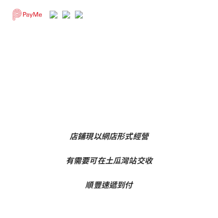
店鋪現以網店形式經營
有需要可在土瓜灣站交收
順豐速遞到付