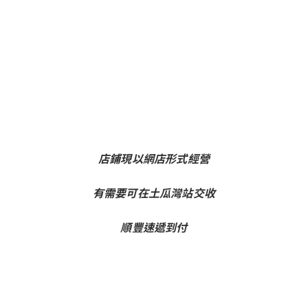
店鋪現以網店形式經營
有需要可在土瓜灣站交收
順豐速遞到付