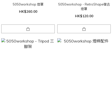
5050workshop 燈罩
5050workshop - RetroShape復古
燈罩
HK$260.00
HK$120.00