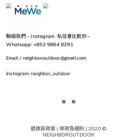
聯絡我們 -
Instagram 私信會比較好~
Whatsapp: +852 9864 8291
Email / neighboroutdoor@gmail.com
Instagram: neighbor_outdoor
退換貨政策 | 條款及細則 | 2020 ©
NEIGHBOROUTDOOR