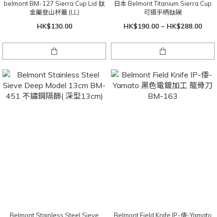
belmont BM-127 Sierra Cup Lid 鈦
日本 Belmont Titanium Sierra Cup
金屬登山杯蓋 (LL)
可摺手柄鈦碗
HK$130.00
HK$190.00 ~ HK$288.00
Belmont Stainless Steel Sieve
Belmont Field Knife IP-倭-Yamato