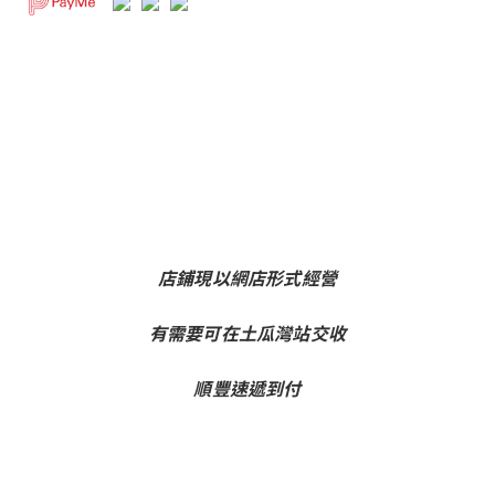
店鋪現以網店形式經營
有需要可在土瓜灣站交收
順豐速遞到付