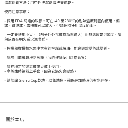
清潔保養方法：用中性洗潔劑清洗並晾乾。
使用注意事項：
- 採用 FDA 認證的矽膠。可在-40 至230°C的耐熱溫度範圍內使用，焗
爐、微波爐、雪櫃都可以放入，但請保持使用溫度範圍。
- 一定要使用小火。（部分戶外瓦爐具功率過大）耐熱溫度是230度。請
勿放置在明火或火源附近。
- 檸檬和柑橘類水果中含有的檸烯或精油可能會導致變色或變質。
- 氣味可能會轉移到蒸籠（我們建議使用烘培紙等）
- 請在穩定的燃氣爐或火爐上使用。
- 拿蒸籠時請戴上手套，因為它遇火會變熱。
- 請勿讓 Sierra Cup乾燒，以免燒焦。確保在加熱時仍有水存在。
關於本店