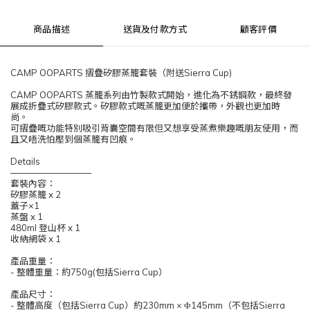
商品描述
送貨及付款方式
顧客評價
CAMP OOPARTS 摺疊矽膠蒸籠套裝（附送Sierra Cup)
CAMP OOPARTS 蒸籠系列由竹製款式開始，進化為不銹鋼款，最終發
展成折疊式矽膠款式。矽膠款式嘅蒸籠更加便於攜帶，外觀也更加時
尚。
可摺疊嘅功能特別吸引背囊空間有限但又想享受蒸煮樂趣嘅朋友使用，而
且又唔洗怕壓到個蒸籠有凹痕。
Details
—————————
套裝內容：
矽膠蒸籠 x 2
蓋子×1
蒸盤 x 1
480ml 登山杯 x 1
收納網袋 x 1
產品重量：
- 整體重量：約750g(包括Sierra Cup）
產品尺寸：
- 整體高度（包括Sierra Cup）約230mm × Φ145mm（不包括Sierra