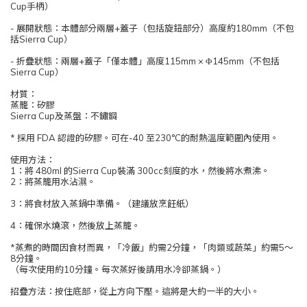
Cup手柄）
- 展開狀態：本體部分兩層+蓋子（包括旋鈕部分）高度約180mm（不包
括Sierra Cup）
- 折疊狀態：兩層+蓋子「僅本體」高度115mm × Φ145mm（不包括
Sierra Cup）
材質：
蒸籠：矽膠
Sierra Cup及蒸盤：不鏽鋼
* 採用 FDA 認證的矽膠。可在-40 至230°C的耐熱溫度範圍內使用。
使用方法：
1：將 480ml 的Sierra Cup裝滿 300cc刻度的水，然後將水煮沸。
2：將蒸籠用水沾濕。
3：將食材放入蒸鍋中準備。（建議放烹飪紙）
4：確保水燒滾，然後放上蒸籠。
*蒸煮的時間因食材而異，「冷飯」約需2分鐘，「肉類或蔬菜」約需5～
8分鐘。
（每次使用約10分鐘。每次蒸好後請用水冷卻蒸鍋。）
招疊方法：按住底部，從上方向下壓。這將是大約一半的大小。