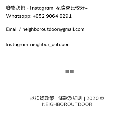
聯絡我們 -
Instagram 私信會比較好~
Whatsapp: +852 9864 8291
Email / neighboroutdoor@gmail.com
Instagram: neighbor_outdoor
退換貨政策 | 條款及細則 | 2020 ©
NEIGHBOROUTDOOR