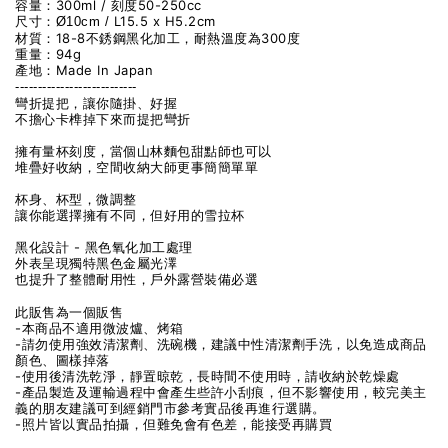
容量：300ml / 刻度50-250cc
尺寸：
L15.5 x H5.2cm
Ø10cm /
材質：
18-8不銹鋼黑化加工，耐熱溫度為300度
重量：94g
產地：Made In Japan
---------------------------
彎折提把，讓你隨掛、好握
不擔心卡榫掉下來而提把彎折
擁有量杯刻度，當個山林麵包甜點師也可以
堆疊好收納，空間收納大師更事簡簡單單
杯身、杯型，微調整
讓你能選擇擁有不同，但好用的雪拉杯
黑化設計 - 黑色氧化加工處理
外表呈現獨特黑色金屬光澤
也提升了整體耐用性，戶外露營裝備必選
此販售為一個販售
-本商品不適用微波爐、烤箱
-請勿使用強效清潔劑、洗碗機，建議中性清潔劑手洗，以免造成商品
顏色、圖樣掉落
-使用後清洗乾淨，靜置晾乾，長時間不使用時，請收納於乾燥處
-產品製造及運輸過程中會產生些許小刮痕，但不影響使用，較完美主
義的朋友建議可到經銷門市參考實品後再進行選購。
-照片皆以實品拍攝，但難免會有色差，能接受再購買