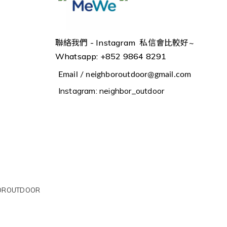
聯絡我們 -
Instagram 私信會比較好~
Whatsapp: +852 9864 8291
Email / neighboroutdoor@gmail.com
Instagram: neighbor_outdoor
OROUTDOOR