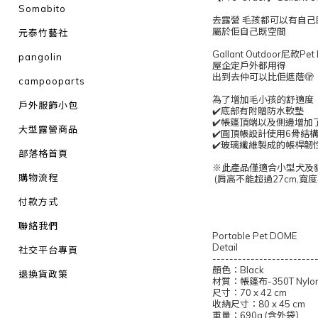
Somabito
去露營 毛孩都可以有自己
屬於佢自己既空間
元泰竹藝社
Gallant Outdoor尼款Pet
pangolin
屋企定戶外都用得
出到去仲可以比佢遮蔭🫣
campooparts
為了增加毛小孩的舒適度
戶外服飾小包
✔️底部有附贈防水軟墊
✔️帳篷頂端以及側邊增
大型露營商品
✔️圓頂帳設計使用6骨結
✔️玻璃纖維製成的帳桿韌
部落格首頁
※此產品僅適合小型犬及
購物流程
(肩高不能超過27cm,寬度
付款方式
聯絡我們
Portable Pet DOME
Detail
社交平台專頁
------------------------
顏色：Black
退換貨政策
材質：帳篷布-350T Nylo
尺寸：70 x 42 cm
收納尺寸：80 x 45 cm
重量：690g (含外袋）