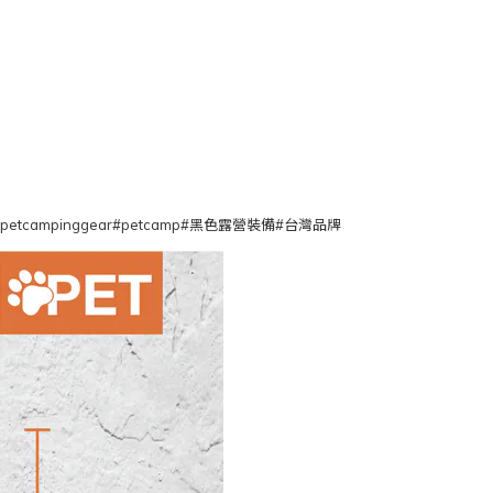
#petcampinggear#petcamp#黑色露營裝備#台灣品牌