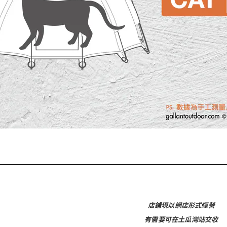
店鋪現以網店形式經營
有需要可在土瓜灣站交收