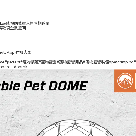
如最終預購數量未達預期數量
將款項全數退回
tsApp 通知大家
#petdome#pettent#寵物帳篷#寵物露營#寵物露營用品#寵物露營裝備#petcamping
hboroutdoorhk