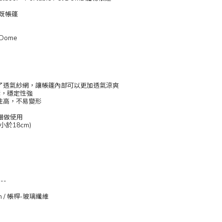
既帳篷
 Dome
加了透氣紗網，讓帳篷內部可以更加透氣涼爽
構，穩定性強
性高，不易變形
貓做使用
小於18cm)
---
n / 帳桿-玻璃纖維