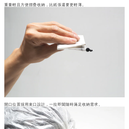
重量輕且方便摺疊收納，比紙張還要更輕薄。
開口位置採用束口設計，一拉即闔隨時滿足收納需求。