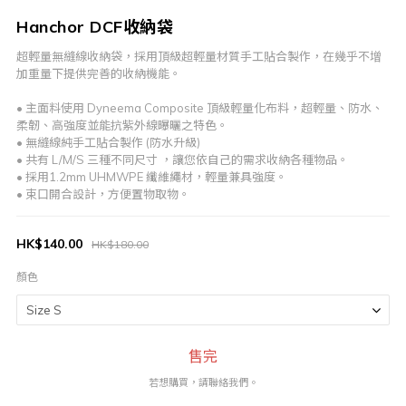
Hanchor DCF收納袋
超輕量無縫線收納袋，採用頂級超輕量材質手工貼合製作，在幾乎不增
加重量下提供完善的收納機能。
• 主面料使用 Dyneema Composite 頂級輕量化布料，超輕量、防水、
柔韌、高強度並能抗紫外線曝曬之特色。
• 無縫線純手工貼合製作 (防水升級)
• 共有 L/M/S 三種不同尺寸 ，讓您依自己的需求收納各種物品。  
• 採用1.2mm UHMWPE 纖維繩材，輕量兼具強度。
• 束口開合設計，方便置物取物。
HK$140.00
HK$180.00
顏色
售完
若想購買，請聯絡我們。