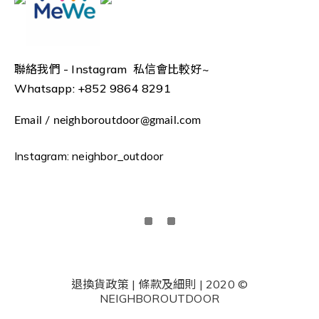
聯絡我們 -
Instagram 私信會比較好~
Whatsapp: +852 9864 8291
Email / neighboroutdoor@gmail.com
Instagram: neighbor_outdoor
退換貨政策 | 條款及細則 | 2020 ©
NEIGHBOROUTDOOR