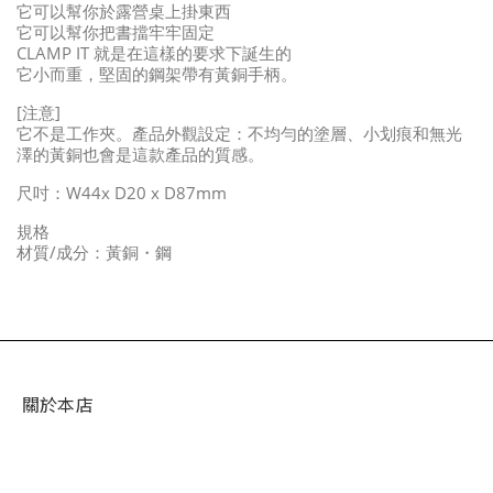
它可以幫你於露營桌上掛東西
它可以幫你把書擋牢牢固定
CLAMP IT 就是在這樣的要求下誕生的
它小而重，堅固的鋼架帶有黃銅手柄。
[注意]
它不是工作夾。產品外觀設定：不均勻的塗層、小划痕和無光
澤的黃銅也會是這款產品的質感。
尺吋：W44x D20 x D87mm
規格
材質/成分：黃銅・鋼
關於本店