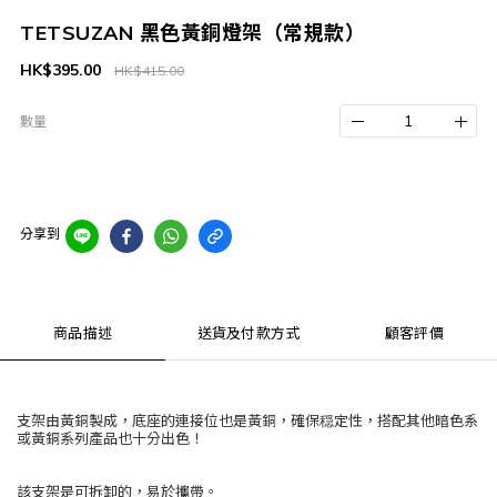
TETSUZAN 黑色黃銅燈架（常規款）
HK$395.00
HK$415.00
數量
分享到
商品描述
送貨及付款方式
顧客評價
支架由黃銅製成，底座的連接位也是黃銅，確保穏定性，搭配其他暗色系
或黃銅系列產品也十分出色！
該支架是可拆卸的，易於攜帶。