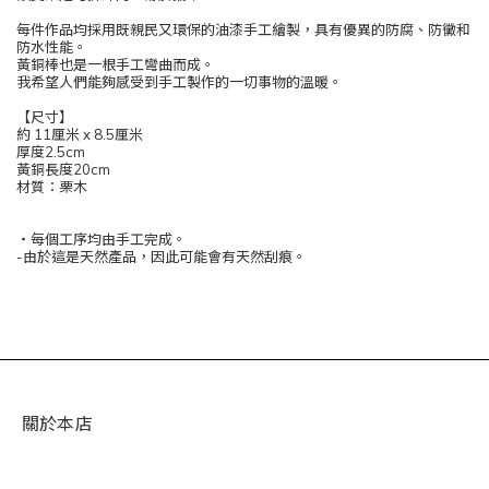
每件作品均採用既親民又環保的油漆手工繪製，具有優異的防腐、防黴和
防水性能。
黃銅棒也是一根手工彎曲而成。
我希望人們能夠感受到手工製作的一切事物的溫暖。
【尺寸】
約 11厘米 x 8.5厘米
厚度2.5cm
黃銅長度20cm
材質：栗木
・每個工序均由手工完成。
-由於這是天然產品，因此可能會有天然刮痕。
關於本店