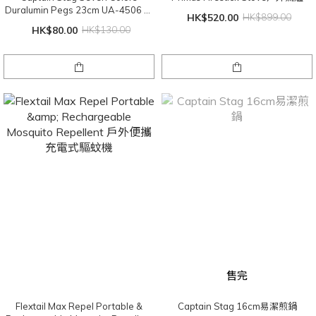
Duralumin Pegs 23cm UA-4506 鋁
HK$520.00
HK$899.00
營釘七色裝
HK$80.00
HK$130.00
售完
Flextail Max Repel Portable &
Captain Stag 16cm易潔煎鍋