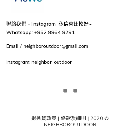
聯絡我們 -
Instagram 私信會比較好~
Whatsapp: +852 9864 8291
Email / neighboroutdoor@gmail.com
Instagram: neighbor_outdoor
退換貨政策 | 條款及細則 | 2020 ©
NEIGHBOROUTDOOR